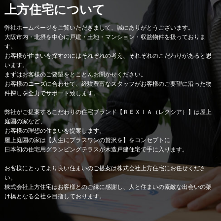
上方住宅について
弊社ホームページをご覧いただきまして、誠にありがとうございます。
大阪市内・北摂を中心に戸建・土地・マンション・収益物件を扱っておりま
す。
お客様が住まいを探すのにはそれぞれの考え、それぞれのこだわりがあると思
います。
まずはお客様のご要望をとことんお聞かせください。
お客様のニーズに合わせて、経験豊富なスタッフがお客様のご要望に沿った物
件探しを全力でサポート致します。
弊社がご提案するこだわりの住宅ブランド【ＲＥＸＩＡ（レクシア）】は屋上
庭園の家など、
お客様の理想の住まいを提案します。
屋上庭園の家は【人生にプラスワンの贅沢を】をコンセプトに
日本初の住宅用グランピングテラスが木造戸建住宅で手に入ります。
お客様にとってより良い住まいのご提案は株式会社上方住宅にお任せくださ
い。
株式会社上方住宅はお客様とのご縁に感謝し、人と住まいの素敵な出会いの架
け橋となる会社を目指しております。