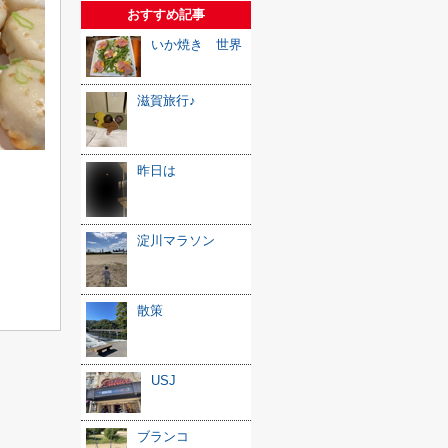
おすすめ記事
いか焼き 世界
滋賀旅行♪
昨日は
淀川マラソン
！
散策
USJ
ブランコ