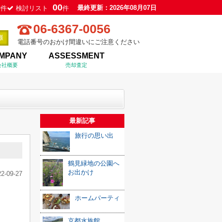
0
00
最終更新：2026年08月07日
件
検討リスト
件
06-6367-0056
電話番号のおかけ間違いにご注意ください
MPANY
ASSESSMENT
会社概要
売却査定
最新記事
旅行の思い出
鶴見緑地の公園へ
お出かけ
22-09-27
ホームパーティ
京都水族館