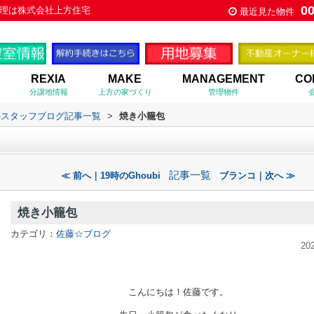
0
理は株式会社上方住宅
最近見た物件
REXIA
MAKE
MANAGEMENT
CO
分譲地情報
上方の家づくり
管理物件
のスタッフブログ記事一覧
>
焼き小籠包
記事一覧
≪ 前へ｜19時のGhoubi
ブランコ｜次へ ≫
焼き小籠包
カテゴリ：
佐藤☆ブログ
20
こんにちは！佐藤です。