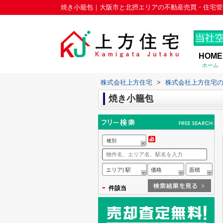
焼き小籠包｜大阪市と北摂エリアの不動産売買・住宅管
HOME
ホーム
株式会社上方住宅
>
株式会社上方住宅
焼き小籠包
種別
エリア| 駅
価格
面積
-
件該当