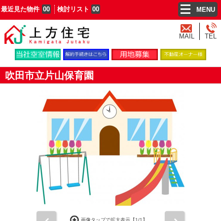
最近見た物件
00
検討リスト
00
MENU
MAIL
TEL
吹田市立片山保育園
前
次
画像タップで拡大表示【
1
/1】