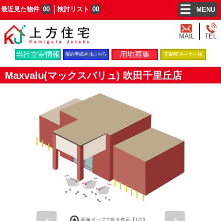
最近見た物件
00
検討リスト
00
MENU
MAIL
TEL
Maxvalu(マックスバリュ) 吹田千里丘店
前
次
画像タップで拡大表示【
1
/1】