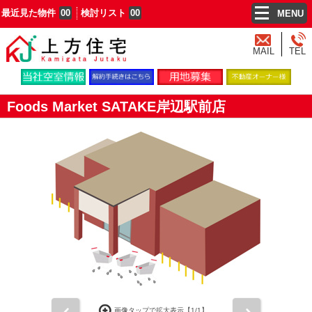
最近見た物件
00
検討リスト
00
MENU
MAIL
TEL
Foods Market SATAKE岸辺駅前店
前
次
画像タップで拡大表示【
1
/1】