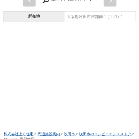
所在地
大阪府吹田市岸部南１丁目17-1
株式会社上方住宅
>
周辺施設案内
>
吹田市
>
吹田市のコンビニエンスストア
>