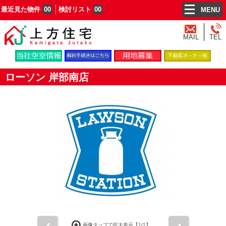
最近見た物件
00
検討リスト
00
MENU
MAIL
TEL
ローソン 岸部南店
前
次
画像タップで拡大表示【
1
/1】