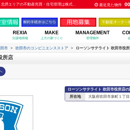
0
ローソンサテライト 吹田市役所店情報ページ｜大阪市と北摂エリアの不動産売買・住宅管理は株式会社上方住宅
最近見た物件
REXIA
MAKE
MANAGEMENT
CO
分譲地情報
上方の家づくり
管理物件
吹田市
>
吹田市のコンビニエンスストア
>
ローソンサテライト 吹田市役所
役所店
へ
ローソンサテライト 吹田市役所店の
所在地
大阪府吹田市泉町１丁目3