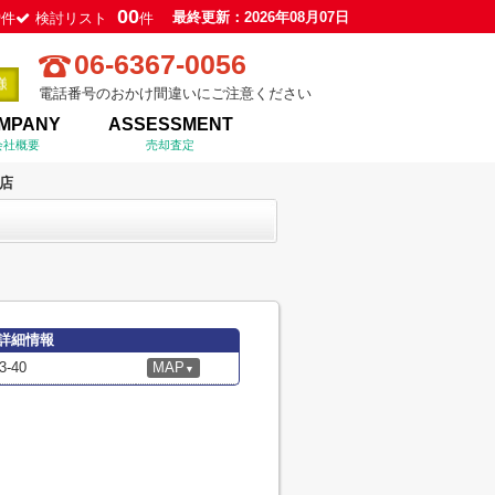
0
00
最終更新：2026年08月07日
件
検討リスト
件
06-6367-0056
電話番号のおかけ間違いにご注意ください
MPANY
ASSESSMENT
会社概要
売却査定
店
詳細情報
-40
MAP
▼