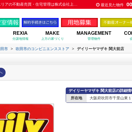
0
デイリーヤマザキ 関大前店情報ページ｜大阪市と北摂エリアの不動産売買・住宅管理は株式会社上方住宅
最近見た物件
REXIA
MAKE
MANAGEMENT
CO
分譲地情報
上方の家づくり
管理物件
吹田市
>
吹田市のコンビニエンスストア
>
デイリーヤマザキ 関大前店
へ
デイリーヤマザキ 関大前店の詳細情
所在地
大阪府吹田市千里山東１丁