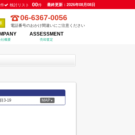
0
00
最終更新：2026年08月08日
件
検討リスト
件
06-6367-0056
電話番号のおかけ間違いにご注意ください
MPANY
ASSESSMENT
会社概要
売却査定
3-19
MAP
▼