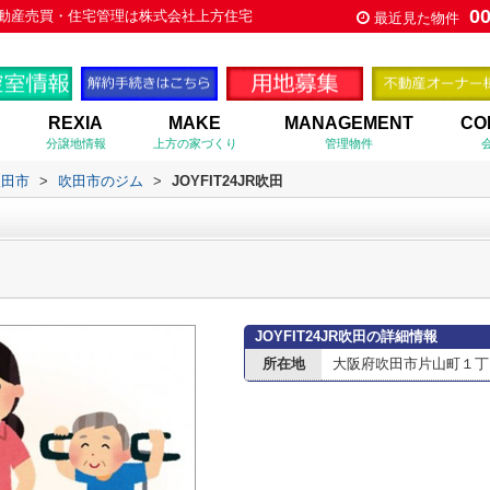
0
の不動産売買・住宅管理は株式会社上方住宅
最近見た物件
REXIA
MAKE
MANAGEMENT
CO
分譲地情報
上方の家づくり
管理物件
吹田市
>
吹田市のジム
>
JOYFIT24JR吹田
JOYFIT24JR吹田の詳細情報
所在地
大阪府吹田市片山町１丁目