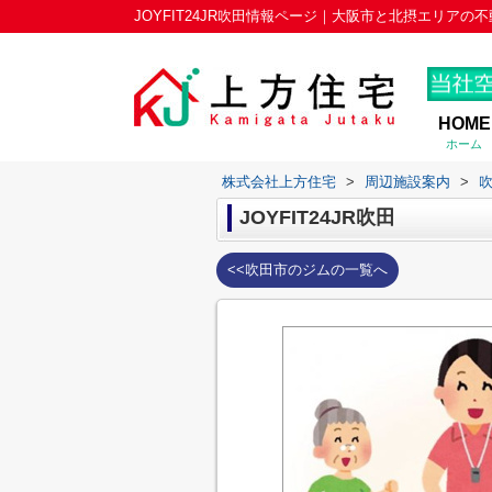
JOYFIT24JR吹田情報ページ｜大阪市と北摂エリア
HOME
ホーム
株式会社上方住宅
>
周辺施設案内
>
JOYFIT24JR吹田
<<吹田市のジムの一覧へ