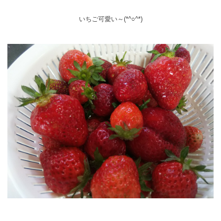
いちご可愛い～(*^○^*)