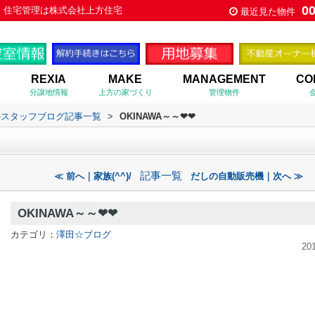
0
買・住宅管理は株式会社上方住宅
最近見た物件
REXIA
MAKE
MANAGEMENT
CO
分譲地情報
上方の家づくり
管理物件
のスタッフブログ記事一覧
>
OKINAWA～～❤❤
記事一覧
≪ 前へ｜家族(^^)/
だしの自動販売機｜次へ ≫
OKINAWA～～❤❤
カテゴリ：
澤田☆ブログ
20