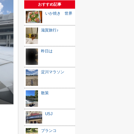
おすすめ記事
いか焼き 世界
滋賀旅行♪
昨日は
淀川マラソン
散策
USJ
ブランコ