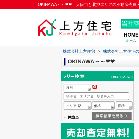
OKINAWA～～❤❤｜大阪市と北摂エリアの不動産売
HOME
ホーム
株式会社上方住宅
>
株式会社上方住宅
OKINAWA～～❤❤
種別
エリア| 駅
価格
面積
-
件該当