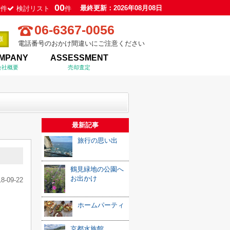
0
00
最終更新：2026年08月08日
件
検討リスト
件
06-6367-0056
電話番号のおかけ間違いにご注意ください
MPANY
ASSESSMENT
会社概要
売却査定
最新記事
旅行の思い出
鶴見緑地の公園へ
お出かけ
18-09-22
ホームパーティ
京都水族館