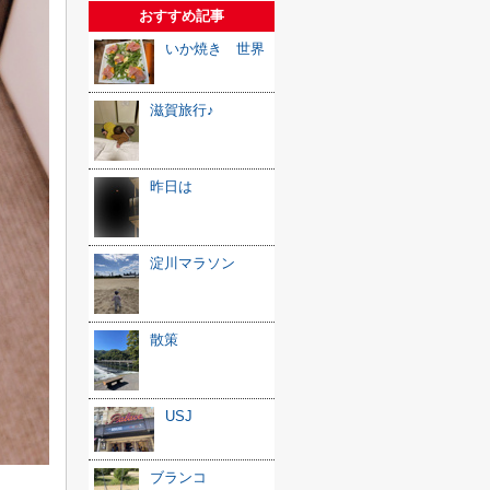
おすすめ記事
いか焼き 世界
滋賀旅行♪
昨日は
淀川マラソン
散策
USJ
ブランコ