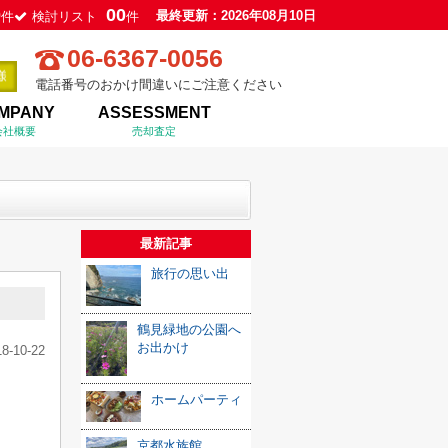
0
00
最終更新：2026年08月10日
件
検討リスト
件
06-6367-0056
電話番号のおかけ間違いにご注意ください
MPANY
ASSESSMENT
会社概要
売却査定
最新記事
旅行の思い出
鶴見緑地の公園へ
お出かけ
18-10-22
ホームパーティ
京都水族館