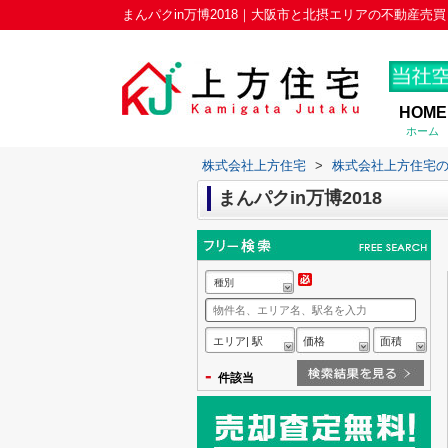
まんパクin万博2018｜大阪市と北摂エリアの不動産売
HOME
ホーム
株式会社上方住宅
>
株式会社上方住宅
まんパクin万博2018
種別
エリア| 駅
価格
面積
-
件該当