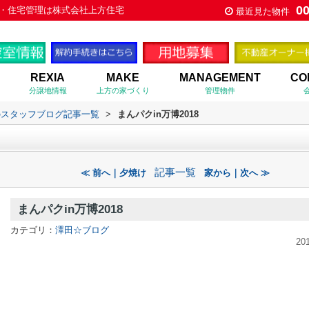
0
買・住宅管理は株式会社上方住宅
最近見た物件
REXIA
MAKE
MANAGEMENT
CO
分譲地情報
上方の家づくり
管理物件
のスタッフブログ記事一覧
>
まんパクin万博2018
記事一覧
≪ 前へ｜夕焼け
家から｜次へ ≫
まんパクin万博2018
カテゴリ：
澤田☆ブログ
20