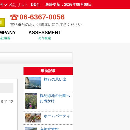
0
00
最終更新：2026年08月09日
件
検討リスト
件
06-6367-0056
電話番号のおかけ間違いにご注意ください
MPANY
ASSESSMENT
会社概要
売却査定
最新記事
旅行の思い出
鶴見緑地の公園へ
お出かけ
18-11-12
ホームパーティ
京都水族館