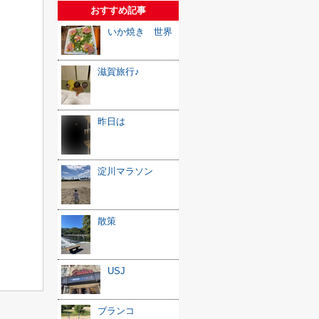
おすすめ記事
いか焼き 世界
滋賀旅行♪
昨日は
淀川マラソン
散策
USJ
ブランコ