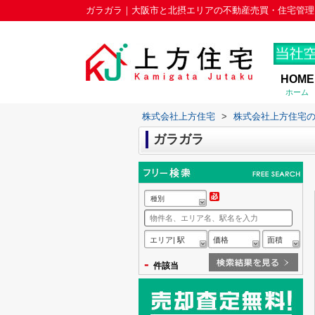
ガラガラ｜大阪市と北摂エリアの不動産売買・住宅管理
HOME
ホーム
株式会社上方住宅
>
株式会社上方住宅
ガラガラ
種別
エリア| 駅
価格
面積
-
件該当