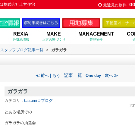
0
は株式会社上方住宅
最近見た物件
REXIA
MAKE
MANAGEMENT
CO
分譲地情報
上方の家づくり
管理物件
のスタッフブログ記事一覧
>
ガラガラ
記事一覧
≪ 前へ｜もう
One day｜次へ ≫
ガラガラ
カテゴリ：
tatsumi☆ブログ
20
とある場所での
ガラガラの抽選会