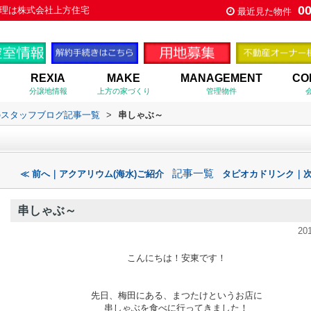
0
理は株式会社上方住宅
最近見た物件
REXIA
MAKE
MANAGEMENT
CO
分譲地情報
上方の家づくり
管理物件
のスタッフブログ記事一覧
>
串しゃぶ～
記事一覧
≪ 前へ｜アクアリウム(海水)ご紹介
タピオカドリンク｜次
串しゃぶ～
20
こんにちは！安東です！
先日、梅田にある、まつたけというお店に
串しゃぶを食べに行ってきました！