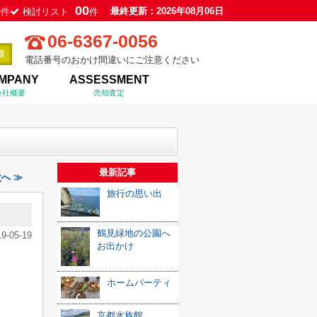
0
00
最終更新：2026年08月06日
件
検討リスト
件
06-6367-0056
電話番号のおかけ間違いにご注意ください
MPANY
ASSESSMENT
会社概要
売却査定
最新記事
へ ≫
旅行の思い出
鶴見緑地の公園へ
19-05-19
お出かけ
ホームパーティ
京都水族館