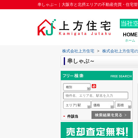
串しゃぶ～｜大阪市と北摂エリアの不動産売買・住宅管
HOME
ホーム
株式会社上方住宅
>
株式会社上方住宅
串しゃぶ～
種別
エリア| 駅
価格
面積
-
件該当