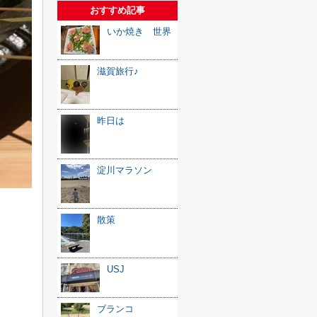
おすすめ記事
いか焼き 世界
滋賀旅行♪
昨日は
淀川マラソン
散策
USJ
ブランコ