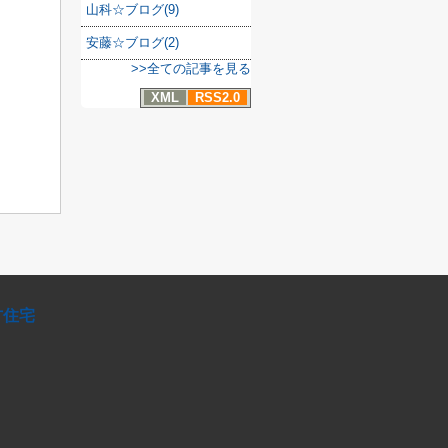
山科☆ブログ(9)
安藤☆ブログ(2)
>>全ての記事を見る
XML
RSS2.0
方住宅