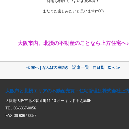
梅雨も明けていよいよ夏本番！
まだまだ楽しみたいと思います(^O^)
大阪市内、北摂の不動産のことなら上方住宅へ♪
記事一覧
≪ 前へ｜なんばの串焼き
向日葵｜次へ ≫
大阪市と北摂エリアの不動産売買・住宅管理は株式会社上
大阪府大阪市北区菅原町11-10 オーキッド中之島8F
TEL:06-6367-0056
FAX:06-6367-0057