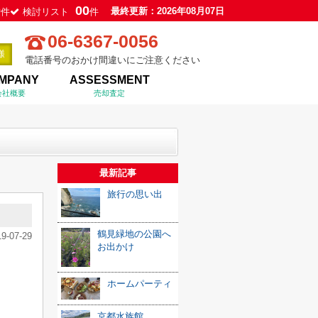
0
00
最終更新：2026年08月07日
件
検討リスト
件
06-6367-0056
電話番号のおかけ間違いにご注意ください
MPANY
ASSESSMENT
会社概要
売却査定
最新記事
旅行の思い出
鶴見緑地の公園へ
19-07-29
お出かけ
ホームパーティ
京都水族館