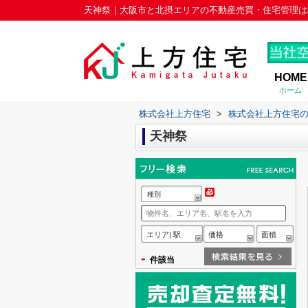
天神祭｜大阪市と北摂エリアの不動産売買・住宅管理は
HOME
ホーム
株式会社上方住宅
>
株式会社上方住宅
天神祭
種別
エリア| 駅
価格
面積
-
件該当