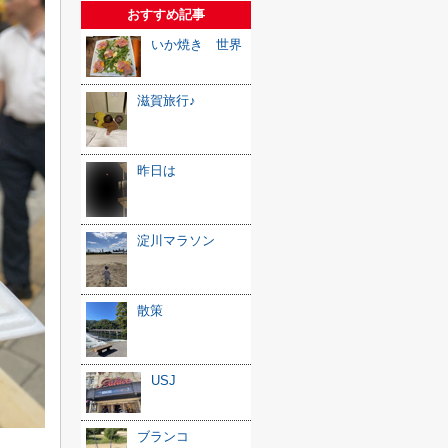
おすすめ記事
いか焼き 世界
滋賀旅行♪
昨日は
淀川マラソン
散策
USJ
ブランコ