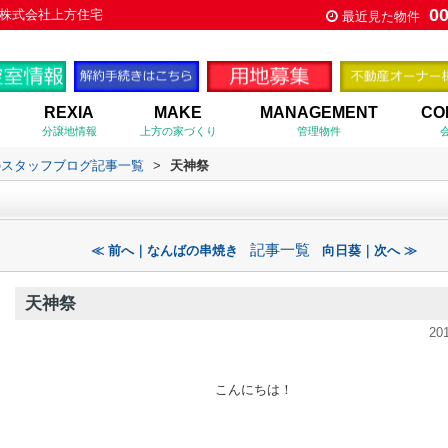
0
株式会社上方住宅
最近見た物件
REXIA
MAKE
MANAGEMENT
CO
分譲地情報
上方の家づくり
管理物件
のスタッフブログ記事一覧
>
天神祭
記事一覧
≪ 前へ｜なんばの串焼き
向日葵｜次へ ≫
天神祭
20
こんにちは！