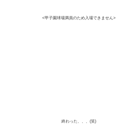
<甲子園球場満員のため入場できません>
終わった、、、(笑)