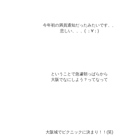
今年初の満員通知だったみたいです、、
悲しい、、、( ；∀；)
ということで急遽朝っぱらから
大阪でなにしよう？ってなって
大阪城でピクニックに決まり！！(笑)