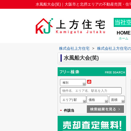
水風船大会(笑)｜大阪市と北摂エリアの不動産売買・住
HOME
ホーム
株式会社上方住宅
>
株式会社上方住宅
水風船大会(笑)
種別
エリア| 駅
価格
面積
-
件該当