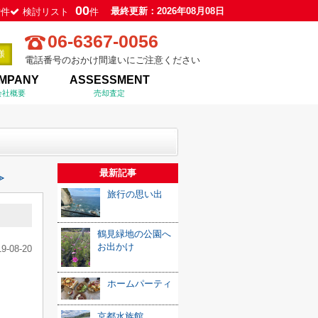
0
00
最終更新：2026年08月08日
件
検討リスト
件
06-6367-0056
電話番号のおかけ間違いにご注意ください
MPANY
ASSESSMENT
会社概要
売却査定
最新記事
≫
旅行の思い出
鶴見緑地の公園へ
お出かけ
19-08-20
ホームパーティ
京都水族館