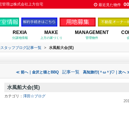
0
宅管理は株式会社上方住宅
最近見た物件
REXIA
MAKE
MANAGEMENT
CO
分譲地情報
上方の家づくり
管理物件
のスタッフブログ記事一覧
>
水風船大会(笑)
記事一覧
≪ 前へ｜金沢と猫とBBQ
高知旅行(＾ω＾)♡｜次へ 
水風船大会(笑)
カテゴリ：
澤田☆ブログ
20