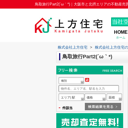
鳥取旅行Part2(´ω｀*)｜大阪市と北摂エリアの不動
HOME
ホーム
株式会社上方住宅
>
株式会社上方住宅
鳥取旅行Part2(´ω｀*)
種別
エリア| 駅
価格
面積
-
件該当