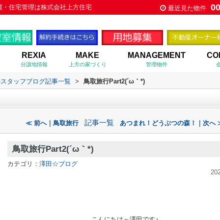
0
産売買・住宅管理は株式会社上方住宅
最近見た物件
REXIA
MAKE
MANAGEMENT
CO
分譲地情報
上方の家づくり
管理物件
のスタッフブログ記事一覧
>
鳥取旅行Part2(´ω｀*)
記事一覧
≪ 前へ｜鳥取旅行
あつまれ！どうぶつの森！｜次へ 
鳥取旅行Part2(´ω｀*)
カテゴリ：
澤田☆ブログ
20
こんにちは～澤田です♪