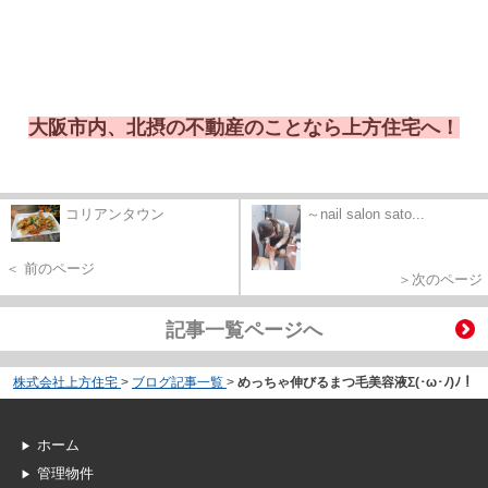
大阪市内、北摂の不動産のことなら上方住宅へ！
コリアンタウン
～nail salon sato...
＜ 前のページ
＞次のページ
記事一覧ページへ
株式会社上方住宅
>
ブログ記事一覧
>
めっちゃ伸びるまつ毛美容液Σ(･ω･ﾉ)ﾉ！
ホーム
管理物件