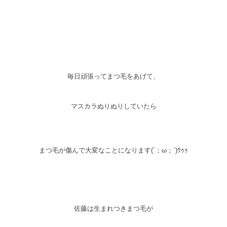
毎日頑張ってまつ毛をあげて、
マスカラぬりぬりしていたら
まつ毛が傷んで大変なことになります(´；ω；`)ｳｩｩ
佐藤は生まれつきまつ毛が