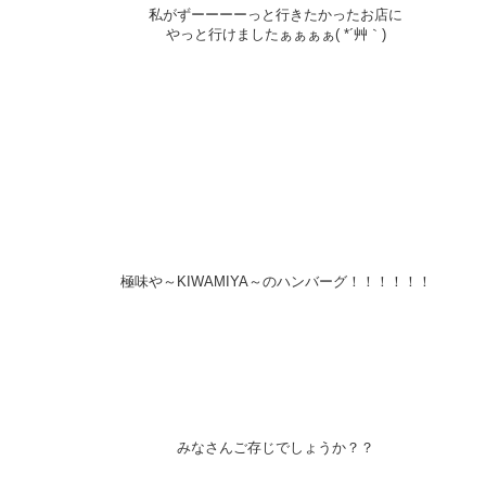
私がずーーーーっと行きたかったお店に
やっと行けましたぁぁぁぁ( *´艸｀)
極味や～KIWAMIYA～
のハンバーグ！！！！！！
みなさんご存じでしょうか？？