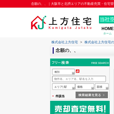
念願の、、｜大阪市と北摂エリアの不動産売買・住宅管
HOME
ホーム
株式会社上方住宅
>
株式会社上方住宅
念願の、、
種別
エリア| 駅
価格
面積
-
件該当