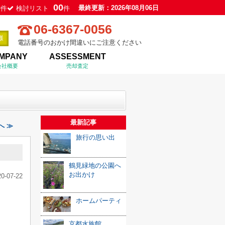
0
00
最終更新：2026年08月06日
件
検討リスト
件
06-6367-0056
電話番号のおかけ間違いにご注意ください
MPANY
ASSESSMENT
会社概要
売却査定
最新記事
へ ≫
旅行の思い出
鶴見緑地の公園へ
お出かけ
20-07-22
ホームパーティ
京都水族館