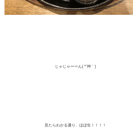
じゃじゃーーん( *´艸｀)
見たらわかる通り、ほぼ生！！！！