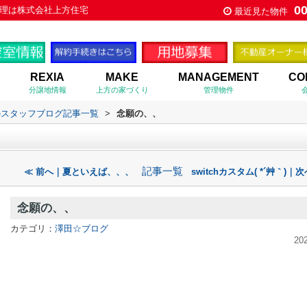
0
理は株式会社上方住宅
最近見た物件
REXIA
MAKE
MANAGEMENT
CO
分譲地情報
上方の家づくり
管理物件
のスタッフブログ記事一覧
>
念願の、、
記事一覧
≪ 前へ｜夏といえば、、、
switchカスタム( *´艸｀)｜次
念願の、、
カテゴリ：
澤田☆ブログ
20