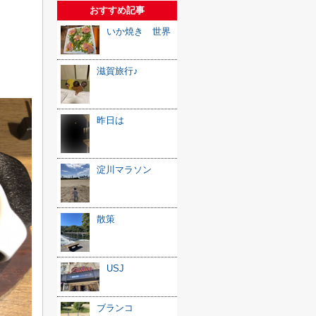
おすすめ記事
いか焼き 世界
滋賀旅行♪
昨日は
淀川マラソン
散策
USJ
ブランコ