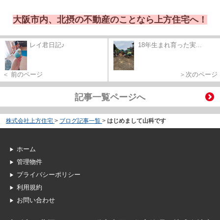
大阪市内、北摂の不動産のことなら上方住宅へ！
レイ君日記♪
18年生まれ育った実...
＜ 前のページ
＞次のページ
記事一覧ページへ
株式会社上方住宅
>
ブログ記事一覧
>
はじめまして山科です
ホーム
管理物件
プライバシーポリシー
利用規約
お問い合わせ