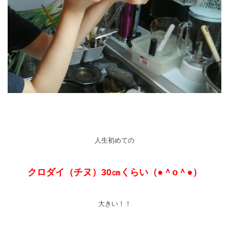
人生初めての
クロダイ（チヌ）30㎝くらい（●＾o＾●）
大きい！！