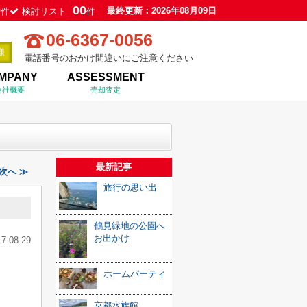
0
00
最終更新：2026年08月09日
件
検討リスト
件
06-6367-0056
電話番号のおかけ間違いにご注意ください
MPANY
ASSESSMENT
会社概要
売却査定
最新記事
次へ ≫
旅行の思い出
鶴見緑地の公園へ
お出かけ
17-08-29
ホームパーティ
京都水族館