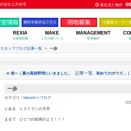
0
式会社上方住宅
最近見た物件
REXIA
MAKE
MANAGEMENT
CO
分譲地情報
上方の家づくり
管理物件
のスタッフブログ記事一覧
>
一歩
記事一覧
≪ 前へ｜夏の高校野球にいきました。
初めてのボウズ…｜
一歩
カテゴリ：
tatsumi☆ブログ
20
とある レストランの天井
まるで ひとつの絵画のよう！！！