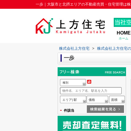
一歩｜大阪市と北摂エリアの不動産売買・住宅管理は株
HOME
ホーム
株式会社上方住宅
>
株式会社上方住宅
一歩
種別
エリア| 駅
価格
面積
-
件該当