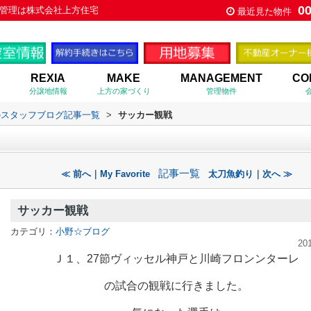
0
管理は株式会社上方住宅
最近見た物件
REXIA
MAKE
MANAGEMENT
CO
分譲地情報
上方の家づくり
管理物件
のスタッフブログ記事一覧
>
サッカー観戦
記事一覧
≪ 前へ｜My Favorite
太刀魚釣り｜次へ ≫
サッカー観戦
カテゴリ：
小野☆ブログ
20
Ｊ１、27節ヴィッセル神戸と川崎フロンンターレ
の試合の観戦に行きました。