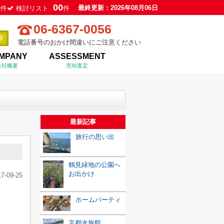
0
00
最終更新：2026年08月06日
件
検討リスト
件
06-6367-0056
電話番号のおかけ間違いにご注意ください
MPANY
ASSESSMENT
会社概要
売却査定
最新記事
旅行の思い出
鶴見緑地の公園へ
お出かけ
17-09-25
ホームパーティ
京都水族館