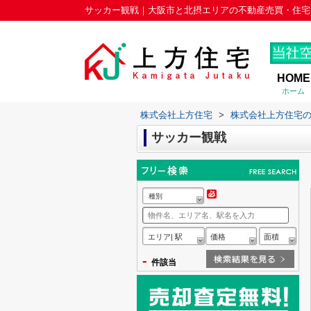
サッカー観戦｜大阪市と北摂エリアの不動産売買・住宅
HOME
ホーム
株式会社上方住宅
>
株式会社上方住宅
サッカー観戦
種別
エリア| 駅
価格
面積
-
件該当