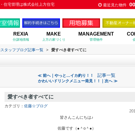
0
・住宅管理は株式会社上方住宅
最近見た物件
REXIA
MAKE
MANAGEMENT
CO
分譲地情報
上方の家づくり
管理物件
のスタッフブログ記事一覧
>
愛すべき者すべてに
記事一覧
≪ 前へ｜やっと…イカ釣り！！
かわいいドリンクメニュー発見！！｜次へ ≫
愛すべき者すべてに
カテゴリ：
佐藤☆ブログ
20
皆さんこんにちは♪
佐藤です（●＾o＾●）