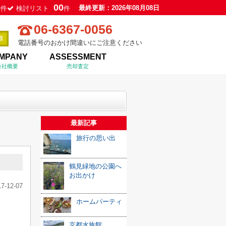
0
00
最終更新：2026年08月08日
件
検討リスト
件
06-6367-0056
電話番号のおかけ間違いにご注意ください
MPANY
ASSESSMENT
会社概要
売却査定
最新記事
旅行の思い出
鶴見緑地の公園へ
お出かけ
17-12-07
ホームパーティ
京都水族館