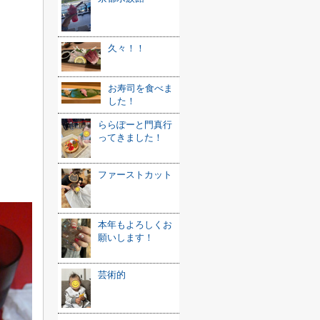
久々！！
お寿司を食べま
した！
ららぽーと門真行
ってきました！
ファーストカット
本年もよろしくお
願いします！
芸術的