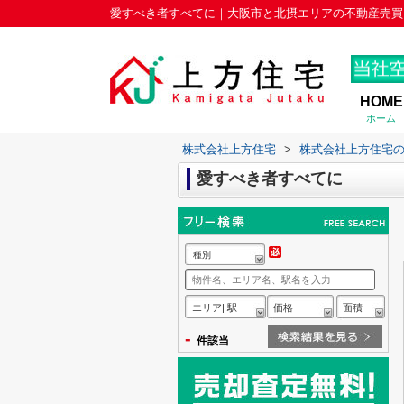
愛すべき者すべてに｜大阪市と北摂エリアの不動産売買
HOME
ホーム
株式会社上方住宅
>
株式会社上方住宅
愛すべき者すべてに
種別
エリア| 駅
価格
面積
-
件該当