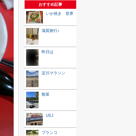
おすすめ記事
いか焼き 世界
滋賀旅行♪
昨日は
淀川マラソン
散策
USJ
ブランコ