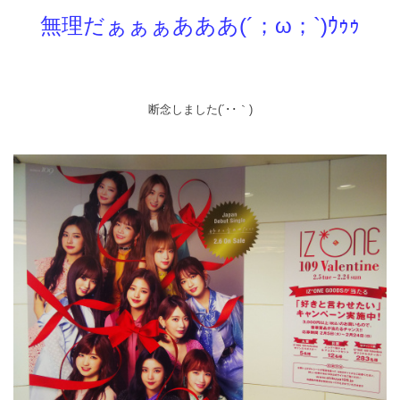
無理だぁぁぁあああ(´；ω；`)ｳｩｩ
断念しました(´･･｀)