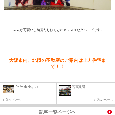
みんな可愛いし綺麗だしほんとにオススメなグループです♪
大
阪市
内、北摂の不動産のご案内は上方住宅ま
で！！
Refresh day～♪
現実逃避
＜ 前のページ
＞次のページ
記事一覧ページへ