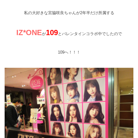
私の大好きな宮脇咲良ちゃんが2年半だけ所属する
IZ*ONE
109
が
とバレンタインコラボ中でしたので
109へ！！！