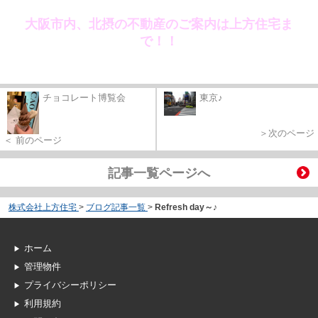
大
阪市
内、北摂の不動産のご案内は上方住宅ま
で！！
チョコレート博覧会
東京♪
＞次のページ
＜ 前のページ
記事一覧ページへ
株式会社上方住宅
>
ブログ記事一覧
>
Refresh day～♪
ホーム
管理物件
プライバシーポリシー
利用規約